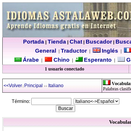
Portada
Tienda
Chat
Buscador
Busc
|
|
|
|
General
Traductor
Inglés
|
|
|
Árabe
Chino
Esperanto
G
|
|
|
1 usuario conectado
Vocabular
<<Volver
Principal
Italiano
|
>>
Palabras clasif
Término:
Vocabular