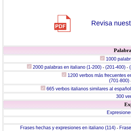
Revisa nuest
P
alabra
1000 palabra
2000 palabras en italiano (1-200)
-
(201-400)
-
1200 verbos más frecuentes en
(701-800)
665 verbos italianos similares al español
300 ver
Exp
Expresiones
Frases hechas y expresiones en italiano (114)
-
Frase