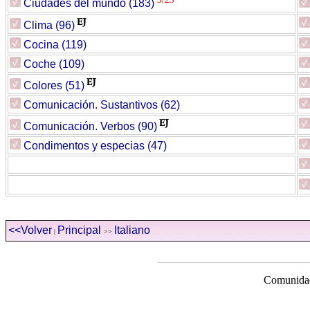
Ciudades del mundo (183)
Clima (96)
Cocina (119)
Coche (109)
Colores (51)
Comunicación. Sustantivos (62)
Comunicación. Verbos (90)
Condimentos y especias (47)
<<Volver
Principal
I
taliano
|
>>
Comunidad