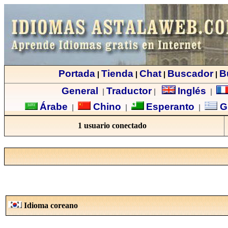
Portada
Tienda
Chat
Buscador
B
|
|
|
|
General
Traductor
Inglés
|
|
|
Árabe
Chino
Esperanto
G
|
|
|
1 usuario conectado
Idioma coreano