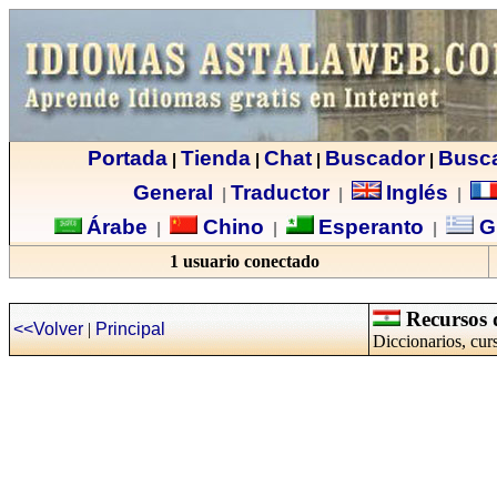
Portada
Tienda
Chat
Buscador
Busc
|
|
|
|
General
Traductor
Inglés
|
|
|
Árabe
Chino
Esperanto
G
|
|
|
1 usuario conectado
Recursos d
<<Volver
|
Principal
Diccionarios, cur