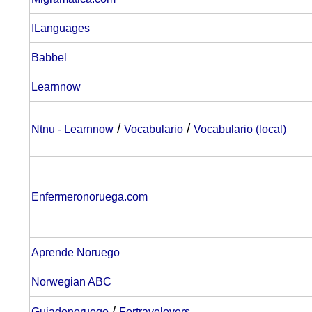
ILanguages
Babbel
Learnnow
/
/
Ntnu - Learnnow
Vocabulario
Vocabulario (local)
Enfermeronoruega.com
Aprende Noruego
Norwegian ABC
/
Guiadenoruego
Fortravelovers