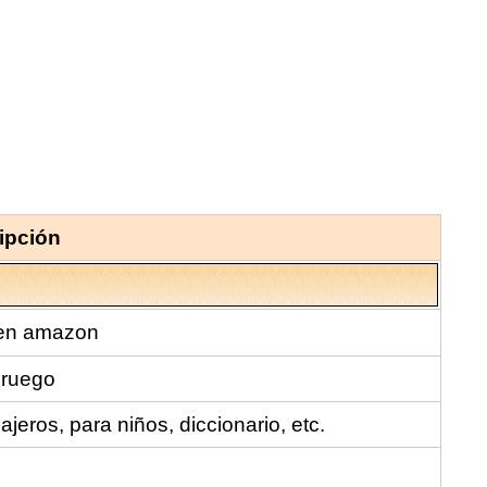
ipción
 en amazon
oruego
jeros, para niños, diccionario, etc.