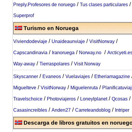
/
/
Preply.Profesores de noruego
Tus clases particulares
Superprof
Turismo en Noruega
/
/
/
Viviendodeviaje
Unaideaunviaje
VisitNorway
/
/
/
Capscandinavia
Iranoruega
Norway.no
Arcticyeti.e
/
/
Way-away
Tierraspolares
Visit Norway
/
/
/
Skyscanner
Evaneos
Vuelaviajes
Etheriamagazine
/
/
/
Miguelteve
VisitNorway
Miguelenruta
Planificatuvia
/
/
/
/
Travelschoice
Photoviajeros
Loneylplanet
Qcosas
/
/
/
Casasincreibles
Anden27
Carreteandoblog
Intriper
Descarga de libros gratuitos en norueg