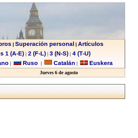
ibros
Superación personal
Artículos
|
|
s 1 (A-E)
2 (F-L)
3 (N-S)
4 (T-U)
|
|
|
no
Ruso
Catalán
Euskera
|
|
|
Jueves 6 de agosto