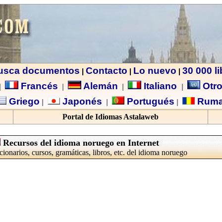
usca documentos
Contacto
Lo nuevo
30 000 l
|
|
|
Francés
Alemán
Italiano
Otro
|
|
|
|
Griego
Japonés
Portugués
Ruma
|
|
|
Portal de Idiomas Astalaweb
Recursos del idioma noruego en Internet
cionarios, cursos, gramáticas, libros, etc. del idioma noruego