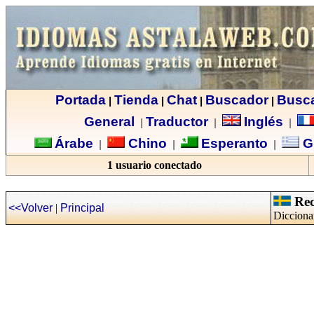
Portada
Tienda
Chat
Buscador
Busc
|
|
|
|
General
Traductor
Inglés
|
|
|
Árabe
Chino
Esperanto
G
|
|
|
1 usuario conectado
Recu
<<Volver
|
Principal
Diccionar