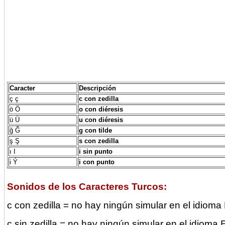
Caracter
Descripción
ç ç
c con zedilla
ö Ö
o con diéresis
ü Ü
u con diéresis
ğ Ğ
g con tilde
ş Ş
s con zedilla
ı I
i sin punto
i Ý
i con punto
Sonidos de los Caracteres Turcos:
c con zedilla = no hay ningún simular en el idioma E
c sin zedilla = no hay ningún simular en el idioma E