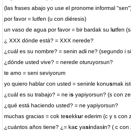
(las frases abajo yo use el pronome informal "sen"
por favor = lutfen (u con diéresis)
un vaso de agua por favor = bir bardak su l
u
tfen (
¿ XXX dónde está? = XXX nerede?
¿cuál es su nombre? = senin ad
i
ne? (segundo i s
¿dónde usted vive? = nerede oturuyorsun?
te amo = seni seviyorum
yo quiero hablar con usted = seninle konu
s
mak ist
¿cuál es su trabajo? = ne i
s
yapiyorsun? (s con zed
¿qué está haciendo usted? = ne yapiyorsun?
muchas gracias = cok te
s
ekk
u
r ederim (c y s con z
¿cuántos años tiene? ¿= ka
c
ya
si
ndas
i
n? ( c con 