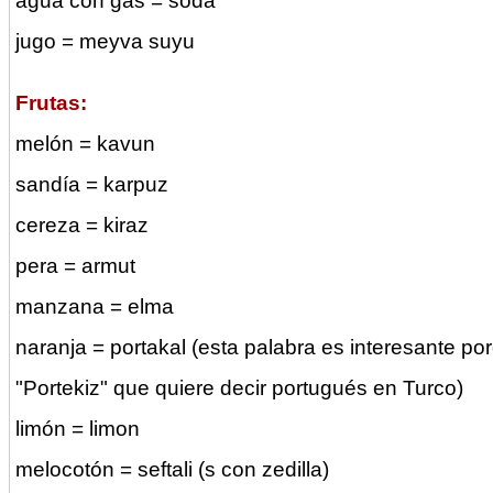
agua con gas = soda
jugo = meyva suyu
Frutas:
melón = kavun
sandía = karpuz
cereza = kiraz
pera = armut
manzana = elma
naranja = portakal (esta palabra es interesante po
"Portekiz" que quiere decir portugués en Turco)
limón = limon
melocotón = seftali (s con zedilla)