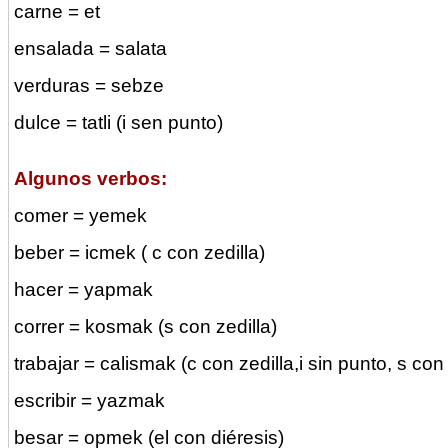
carne = et
ensalada = salata
verduras = sebze
dulce = tatli (i sen punto)
Algunos verbos:
comer = yemek
beber = icmek ( c con zedilla)
hacer = yapmak
correr = kosmak (s con zedilla)
trabajar = calismak (c con zedilla,i sin punto, s con 
escribir = yazmak
besar = opmek (el con diéresis)