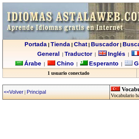
Portada
Tienda
Chat
Buscador
Busc
|
|
|
|
General
Traductor
Inglés
|
|
|
Árabe
Chino
Esperanto
G
|
|
|
1 usuario conectado
Vocabul
<<Volver
|
Principal
Vocabulario bá