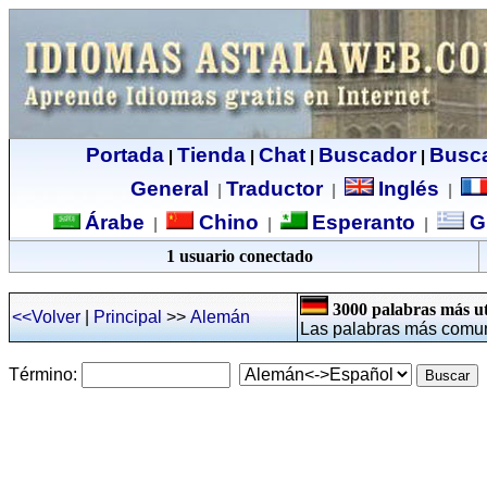
Portada
Tienda
Chat
Buscador
Busc
|
|
|
|
General
Traductor
Inglés
|
|
|
Árabe
Chino
Esperanto
G
|
|
|
1 usuario conectado
3000 palabras más ut
<<Volver
|
Principal
>>
Alemán
Las palabras más comun
Término: