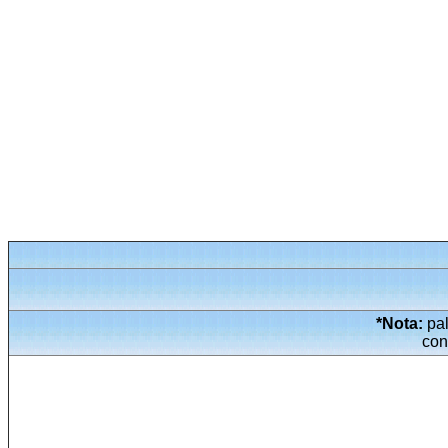
*Nota:
pal
con