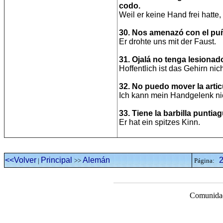
codo.
Weil er keine Hand frei hatte,
30. Nos amenazó con el pu
Er drohte uns mit der Faust.
31. Ojalá no tenga lesionado
Hoffentlich ist das Gehirn nich
32. No puedo mover la arti
Ich kann mein Handgelenk n
33. Tiene la barbilla puntia
Er hat ein spitzes Kinn.
<<Volver
Principal
Alemán
|
>>
Página:
Comunidad