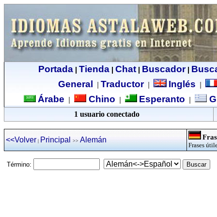
Portada
Tienda
Chat
Buscador
Busc
|
|
|
|
General
Traductor
Inglés
|
|
|
Árabe
Chino
Esperanto
G
|
|
|
1 usuario conectado
Fras
<<Volver
Principal
Alemán
|
>>
Frases útil
Término: