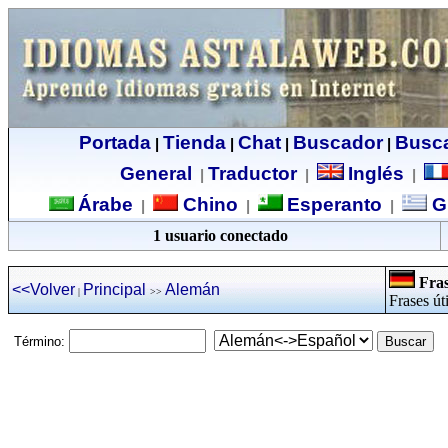
Portada
Tienda
Chat
Buscador
Busc
|
|
|
|
General
Traductor
Inglés
|
|
|
Árabe
Chino
Esperanto
G
|
|
|
1 usuario conectado
Fras
<<Volver
Principal
Alemán
|
>>
Frases út
Término: