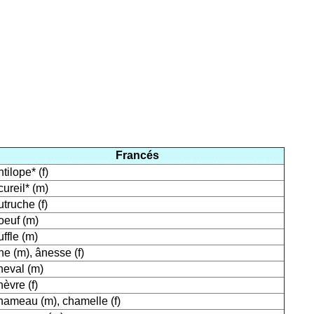
Francés
ntilope* (f)
cureil* (m)
utruche (f)
oeuf (m)
uffle (m)
ne (m), ânesse (f)
heval (m)
hèvre (f)
hameau (m), chamelle (f)