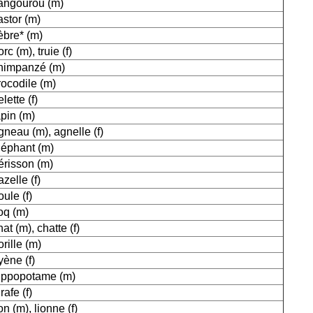
angourou (m)
astor (m)
èbre* (m)
orc (m), truie (f)
himpanzé (m)
rocodile (m)
lette (f)
apin (m)
gneau (m), agnelle (f)
léphant (m)
érisson (m)
azelle (f)
oule (f)
oq (m)
hat (m), chatte (f)
orille (m)
yène (f)
ippopotame (m)
rafe (f)
ion (m), lionne (f)