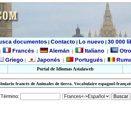
usca documentos
Contacto
Lo nuevo
30 000 l
|
|
|
Francés
Alemán
Italiano
Otro
|
|
|
|
Griego
Japonés
Portugués
Ruma
|
|
|
Portal de Idiomas Astalaweb
bulario francés de Animales de tierra. Vocabulaire espagnol-françai
Término: