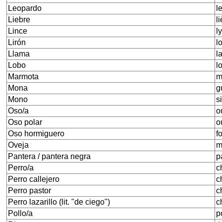
Leopardo
l
Liebre
l
Lince
l
Lirón
l
Llama
l
Lobo
l
Marmota
m
Mona
g
Mono
s
Oso/a
o
Oso polar
o
Oso hormiguero
f
Oveja
m
Pantera / pantera negra
p
Perro/a
c
Perro callejero
c
Perro pastor
c
Perro lazarillo (lit. "de ciego")
c
Pollo/a
p