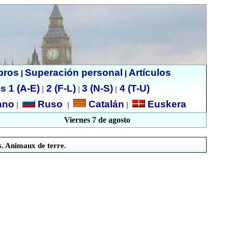
ibros
Superación personal
Artículos
|
|
s 1 (A-E)
2 (F-L)
3 (N-S)
4 (T-U)
|
|
|
no
Ruso
Catalán
Euskera
|
|
|
Viernes 7 de agosto
s. Animaux de terre.