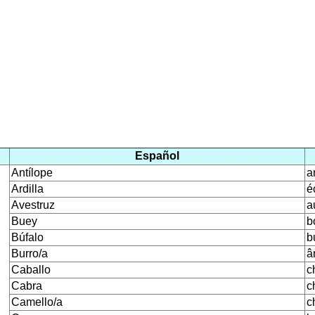
Español
Antílope
a
Ardilla
é
Avestruz
a
Buey
b
Búfalo
b
Burro/a
â
Caballo
c
Cabra
c
Camello/a
c