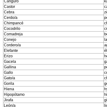
Canguro
k
Castor
c
Cebra
z
Cerdo/a
p
Chimpancé
c
Cocodrilo
c
Comadreja
be
Conejo
l
Cordero/a
a
Elefante
é
Erizo
h
Gacela
g
Gallina
p
Gallo
c
Gato/a
c
Gorila
g
Hiena
h
Hipopótamo
h
Jirafa
gi
León/a
l