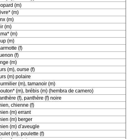
eopard (m)
ièvre* (m)
ynx (m)
oir (m)
ama* (m)
oup (m)
armotte (f)
uenon (f)
inge (m)
urs (m), ourse (f)
urs (m) polaire
ourmilier (m), tamanoir (m)
outon* (m), brébis (m) (hembra de carnero)
anthère (f), panthère (f) noire
hien, chienne (f)
hien (m) errant
hien (m) berger
hien (m) d'aveugle
oulet (m), poulette (f)