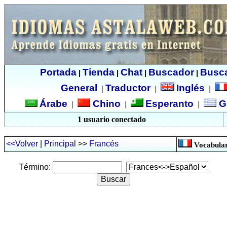
Portada
Tienda
Chat
Buscador
Busc
|
|
|
|
General
Traductor
Inglés
|
|
|
Árabe
Chino
Esperanto
G
|
|
|
1 usuario conectado
<<Volver
|
Principal
>>
Francés
Vocabular
Término: