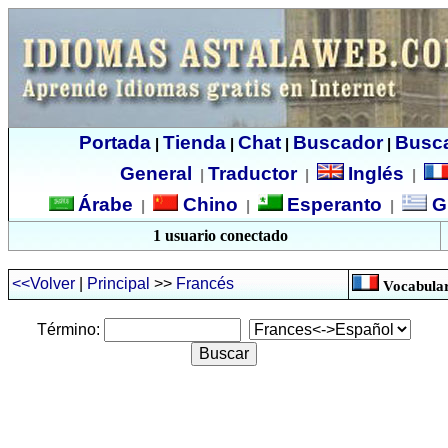
Portada
Tienda
Chat
Buscador
Busc
|
|
|
|
General
Traductor
Inglés
|
|
|
Árabe
Chino
Esperanto
G
|
|
|
1 usuario conectado
<<Volver
|
Principal
>>
Francés
Vocabular
Término: