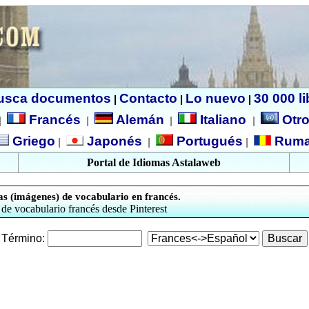
usca documentos
Contacto
Lo nuevo
30 000 l
|
|
|
Francés
Alemán
Italiano
Otro
|
|
|
|
Griego
Japonés
Portugués
Ruma
|
|
|
Portal de Idiomas Astalaweb
as (imágenes) de vocabulario en francés.
de vocabulario francés desde Pinterest
Término: