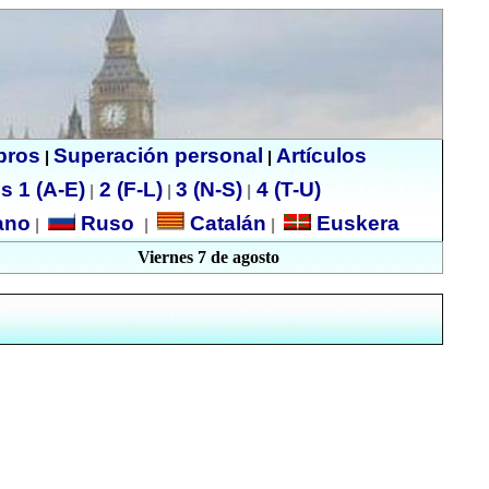
ibros
Superación personal
Artículos
|
|
s 1 (A-E)
2 (F-L)
3 (N-S)
4 (T-U)
|
|
|
no
Ruso
Catalán
Euskera
|
|
|
Viernes 7 de agosto