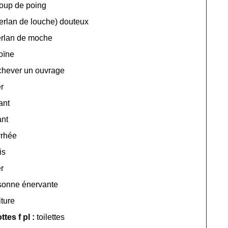
oup de poing
erlan de louche) douteux
erlan de moche
oïne
chever un ouvrage
r
ant
ant
rrhée
is
r
sonne énervante
iture
ttes f pl :
toilettes