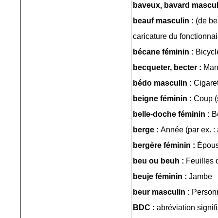
baveux, bavard mascul
beauf masculin :
(de be
caricature du fonctionna
bécane féminin :
Bicycl
becqueter, becter :
Man
bédo masculin :
Cigare
beigne féminin :
Coup (
belle-doche féminin :
B
berge :
Année (par ex. : 
bergère féminin :
Épou
beu ou beuh :
Feuilles
beuje féminin :
Jambe
beur masculin :
Personn
BDC :
abréviation signif