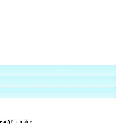
ese/) f :
cocaïne