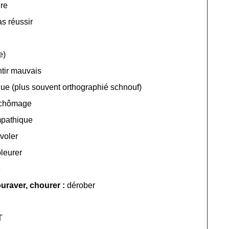
ure
s réussir
e)
ntir mauvais
ue (plus souvent orthographié schnouf)
chômage
pathique
voler
pleurer
e
uraver, chourer :
dérober
T