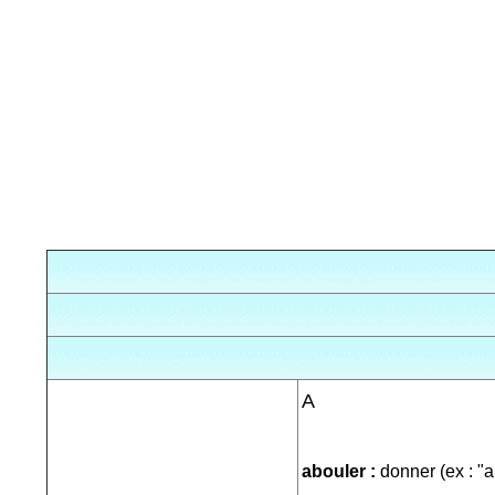
A
abouler :
donner (ex : "a