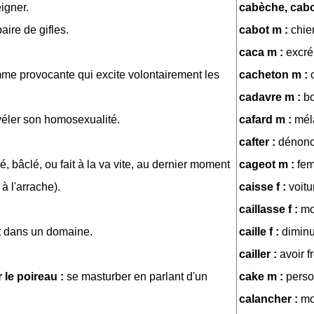
eigner.
cabèche, cabo
paire de gifles.
cabot m :
chie
caca m :
excré
me provocante qui excite volontairement les
cacheton m :
cadavre m :
bo
éler son homosexualité.
cafard m :
mél
cafter :
dénonc
, bâclé, ou fait à la va vite, au dernier moment
cageot m :
fem
à l'arrache).
caisse f :
voitu
caillasse f :
mo
t dans un domaine.
caille f :
diminut
cailler :
avoir f
r le poireau :
se masturber en parlant d'un
cake m :
perso
calancher :
mo