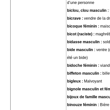
d’une personne
biclou, clou masculin :
bicrave :
vendre de la d
bicoque féminin :
mais
bicot (raciste) :
maghréb
bidasse masculin :
sold
bide masculin :
ventre (
été un bide)
bidoche féminin :
viand
biffeton masculin :
bill
bigleux :
Malvoyant
bignole masculin et fé
bijoux de famille mascul
binouze féminin :
Bière