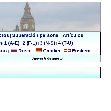
ibros
Superación personal
Artículos
|
|
s 1 (A-E)
2 (F-L)
3 (N-S)
4 (T-U)
|
|
|
no
Ruso
Catalán
Euskera
|
|
|
Jueves 6 de agosto