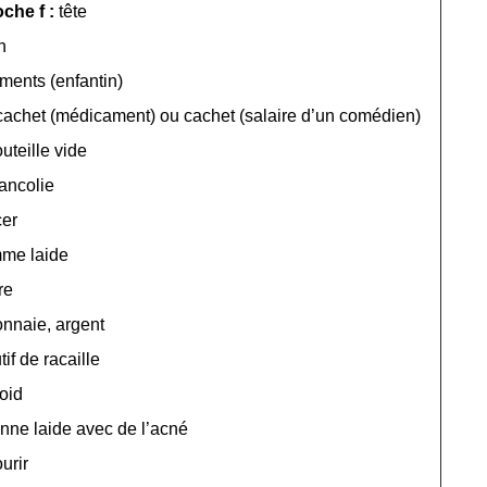
che f :
tête
n
ments (enfantin)
cachet (médicament) ou cachet (salaire d’un comédien)
uteille vide
ancolie
er
me laide
re
nnaie, argent
if de racaille
roid
nne laide avec de l’acné
urir