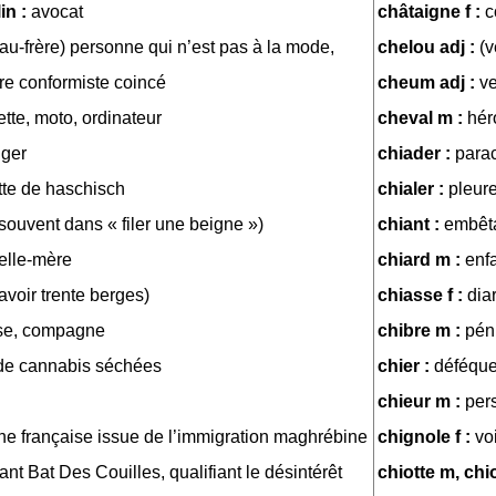
in :
avocat
châtaigne f :
c
au-frère) personne qui n’est pas à la mode,
chelou adj :
(v
ire conformiste coincé
cheum adj :
v
ette, moto, ordinateur
cheval m :
hér
ger
chiader :
para
tte de haschisch
chialer :
pleure
souvent dans « filer une beigne »)
chiant :
embêt
elle-mère
chiard m :
enf
avoir trente berges)
chiasse f :
dia
se, compagne
chibre m :
pén
 de cannabis séchées
chier :
déféque
chieur m :
per
e française issue de l’immigration maghrébine
chignole f :
vo
iant Bat Des Couilles, qualifiant le désintérêt
chiotte m, chio