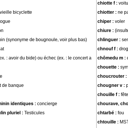
chiotte f :
voit
vieille bicyclette
chiotter :
ne pa
rogue
chiper :
voler
on
chiure :
(insult
in (synonyme de bougnoule, voir plus bas)
chlinguer :
se
at
chnouf f :
drog
ex. : avoir du bide) ou échec (ex. : le concert a
chômedu m :
chouette :
sym
e
choucrouter :
et de banque
chougner v :
chouille f :
fêt
minin identiques :
concierge
chourave, cho
in pluriel :
Testicules
chtarbé :
fou
chtouille :
MS