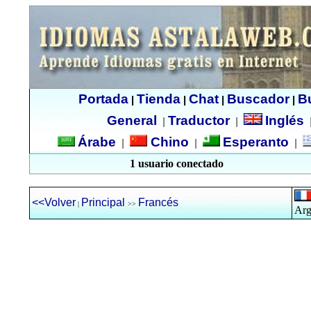
Portada
Tienda
Chat
Buscador
B
|
|
|
|
General
Traductor
Inglés
|
|
Árabe
Chino
Esperanto
|
|
|
1 usuario conectado
<<Volver
Principal
Francés
|
>>
Arg