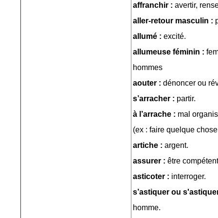
affranchir :
avertir, rens
aller-retour masculin :
allumé :
excité.
allumeuse féminin :
fem
hommes
aouter :
dénoncer ou rév
s’arracher :
partir.
à l’arrache :
mal organisé
(ex : faire quelque chose 
artiche :
argent.
assurer :
être compéten
asticoter :
interroger.
s’astiquer ou s'astique
homme.