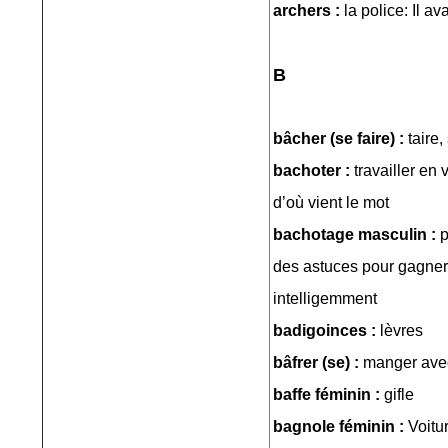
archers :
la police: Il av
B
bâcher (se faire) :
taire
bachoter :
travailler en
d’où vient le mot
bachotage masculin :
p
des astuces pour gagner
intelligemment
badigoinces :
lèvres
bâfrer (se) :
manger avec
baffe féminin :
gifle
bagnole féminin :
Voitu