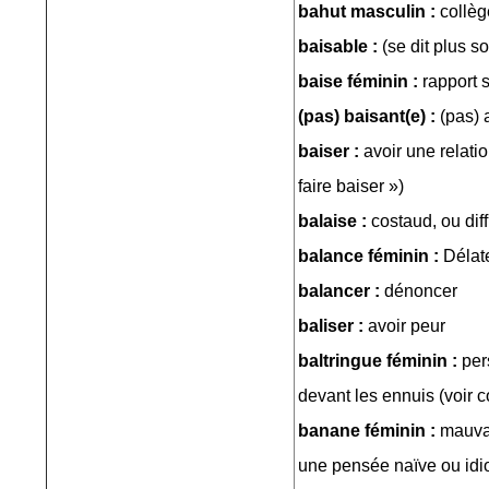
bahut masculin :
collèg
baisable :
(se dit plus s
baise féminin :
rapport 
(pas) baisant(e) :
(pas) 
baiser :
avoir une relati
faire baiser »)
balaise :
costaud, ou diff
balance féminin :
Délat
balancer :
dénoncer
baliser :
avoir peur
baltringue féminin :
per
devant les ennuis (voir c
banane féminin :
mauvai
une pensée naïve ou idi