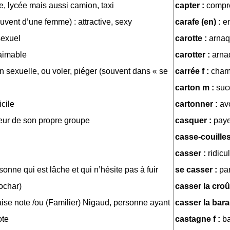
e, lycée mais aussi camion, taxi
capter :
compr
ouvent d’une femme) : attractive, sexy
carafe (en) :
e
sexuel
carotte :
arnaq
aimable
carotter :
arna
on sexuelle, ou voler, piéger (souvent dans « se
carrée f :
cham
carton m :
suc
icile
cartonner :
av
eur de son propre groupe
casquer :
paye
casse-couille
casser :
ridicu
sonne qui est lâche et qui n’hésite pas à fuir
se casser :
par
ochar)
casser la croû
se note /ou (Familier) Nigaud, personne ayant
casser la bar
ote
castagne f :
b