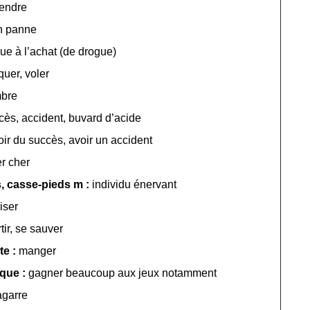
endre
n panne
ue à l’achat (de drogue)
quer, voler
bre
cès, accident, buvard d’acide
oir du succès, avoir un accident
r cher
s, casse-pieds m :
individu énervant
liser
tir, se sauver
te :
manger
aque :
gagner beaucoup aux jeux notamment
agarre