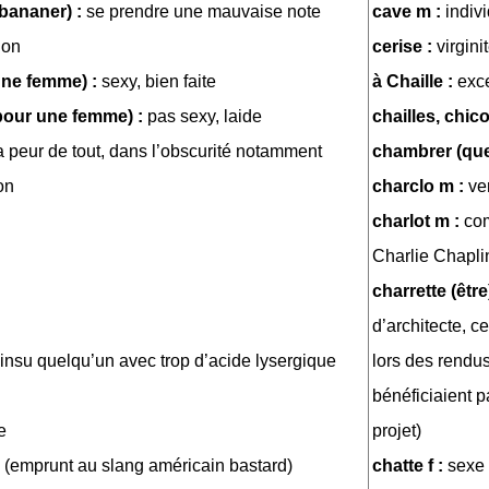
 bananer) :
se prendre une mauvaise note
cave m :
indiv
ion
cerise :
virgini
une femme) :
sexy, bien faite
à Chaille :
exc
 pour une femme) :
pas sexy, laide
chailles, chico
 peur de tout, dans l’obscurité notamment
chambrer (que
on
charclo m :
ve
charlot m :
com
Charlie Chapli
charrette (être
d’architecte, c
 insu quelqu’un avec trop d’acide lysergique
lors des rendus
bénéficiaient p
e
projet)
 (emprunt au slang américain bastard)
chatte f :
sexe 