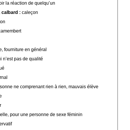
oir la réaction de quelqu’un
, calbard :
caleçon
son
camembert
, fourniture en général
i n’est pas de qualité
ué
rnal
sonne ne comprenant rien à rien, mauvais élève
e
r
elle, pour une personne de sexe féminin
ervatif