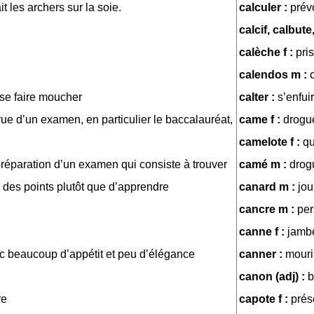
ait les archers sur la soie.
calculer :
prév
calcif, calbute
calèche f :
pri
calendos m :
, se faire moucher
calter :
s’enfuir
 vue d’un examen, en particulier le baccalauréat,
came f :
drogue
camelote f :
qu
réparation d’un examen qui consiste à trouver
camé m :
drog
 des points plutôt que d’apprendre
canard m :
jou
cancre m :
per
canne f :
jamb
 beaucoup d’appétit et peu d’élégance
canner :
mouri
canon (adj) :
b
re
capote f :
prés