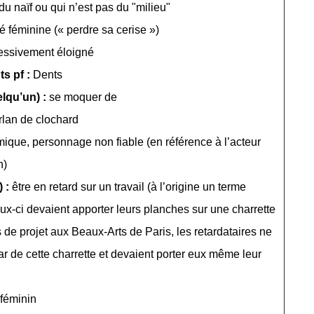
idu naïf ou qui n’est pas du "milieu"
té féminine (« perdre sa cerise »)
essivement éloigné
ts pf :
Dents
lqu’un) :
se moquer de
rlan de clochard
ique, personnage non fiable (en référence à l’acteur
n)
) :
être en retard sur un travail (à l’origine un terme
eux-ci devaient apporter leurs planches sur une charrette
 de projet aux Beaux-Arts de Paris, les retardataires ne
ar de cette charrette et devaient porter eux même leur
féminin