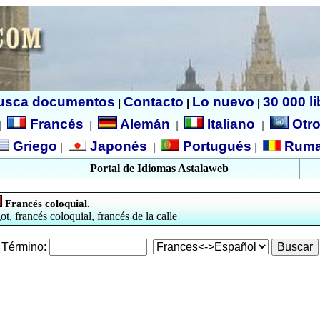
usca documentos
Contacto
Lo nuevo
30 000 l
|
|
|
Francés
Alemán
Italiano
Otro
|
|
|
|
Griego
Japonés
Portugués
Ruma
|
|
|
Portal de Idiomas Astalaweb
Francés coloquial.
ot, francés coloquial, francés de la calle
Término: