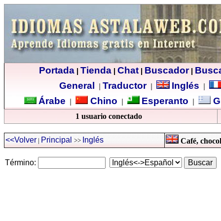
Portada
Tienda
Chat
Buscador
Busc
|
|
|
|
General
Traductor
Inglés
|
|
|
Árabe
Chino
Esperanto
G
|
|
|
1 usuario conectado
<<Volver
Principal
Inglés
|
>>
Café, chocol
Término: