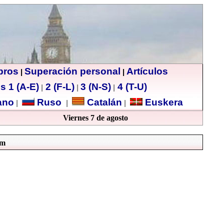
ibros
Superación personal
Artículos
|
|
s 1 (A-E)
2 (F-L)
3 (N-S)
4 (T-U)
|
|
|
no
Ruso
Catalán
Euskera
|
|
|
Viernes 7 de agosto
om