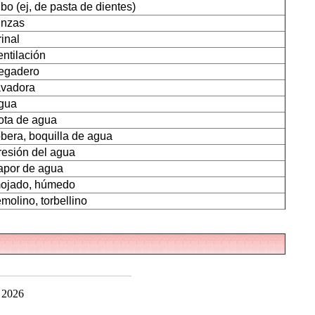
ubo (ej, de pasta de dientes)
inzas
rinal
entilación
regadero
avadora
gua
ota de agua
obera, boquilla de agua
resión del agua
apor de agua
ojado, húmedo
emolino, torbellino
 2026