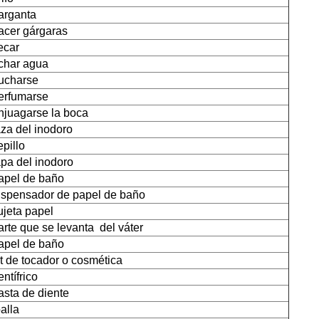
arganta
acer gárgaras
ecar
char agua
ucharse
erfumarse
njuagarse la boca
aza del inodoro
epillo
apa del inodoro
apel de baño
ispensador de papel de baño
ujeta papel
arte que se levanta del váter
apel de baño
it de tocador o cosmética
entífrico
asta de diente
oalla