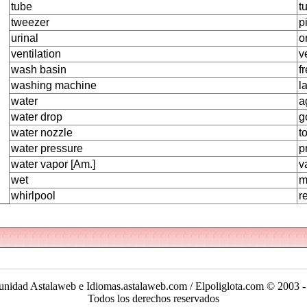
tube
t
tweezer
p
urinal
o
ventilation
v
wash basin
f
washing machine
l
water
a
water drop
g
water nozzle
t
water pressure
p
water vapor [Am.]
v
wet
m
whirlpool
r
nidad Astalaweb e Idiomas.astalaweb.com / Elpoliglota.com © 2003 -
Todos los derechos reservados