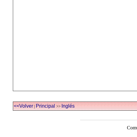
<<Volver
Principal
Inglés
|
>>
Comu