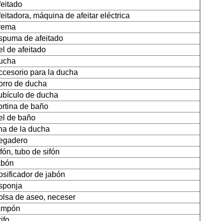
feitado
feitadora, máquina de afeitar eléctrica
rema
spuma de afeitado
el de afeitado
ucha
ccesorio para la ducha
orro de ducha
ubículo de ducha
ortina de baño
el de baño
ina de la ducha
regadero
ifón, tubo de sifón
abón
osificador de jabón
sponja
olsa de aseo, neceser
ampón
rifo