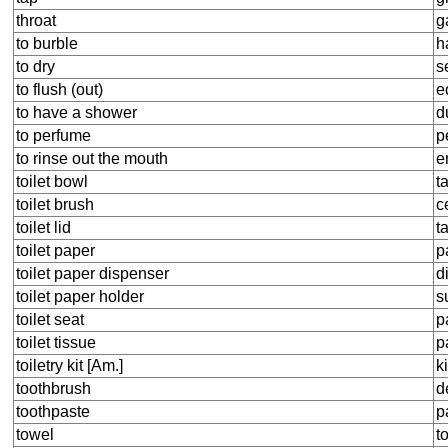
throat
g
to burble
h
to dry
s
to flush (out)
e
to have a shower
d
to perfume
p
to rinse out the mouth
e
toilet bowl
t
toilet brush
c
toilet lid
t
toilet paper
p
toilet paper dispenser
d
toilet paper holder
s
toilet seat
p
toilet tissue
p
toiletry kit [Am.]
k
toothbrush
d
toothpaste
p
towel
t