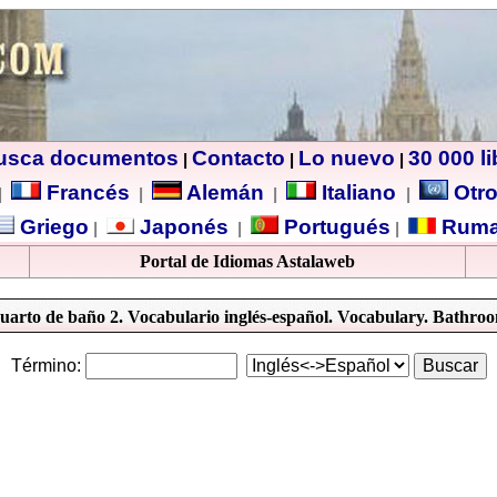
usca documentos
Contacto
Lo nuevo
30 000 l
|
|
|
Francés
Alemán
Italiano
Otro
|
|
|
|
Griego
Japonés
Portugués
Ruma
|
|
|
Portal de Idiomas Astalaweb
arto de baño 2. Vocabulario inglés-español. Vocabulary. Bathro
Término: