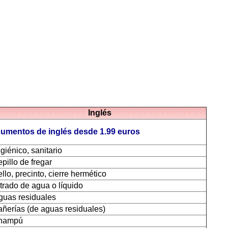
Inglés
cumentos de inglés desde 1.99 euros
igiénico, sanitario
epillo de fregar
ello, precinto, cierre hermético
iltrado de agua o líquido
guas residuales
añerías (de aguas residuales)
hampú