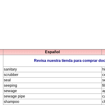
Español
Revisa nuestra tienda para comprar do
sanitary
h
scrubber
c
seal
s
seeping
f
sewage
a
sewage pipe
c
shampoo
c