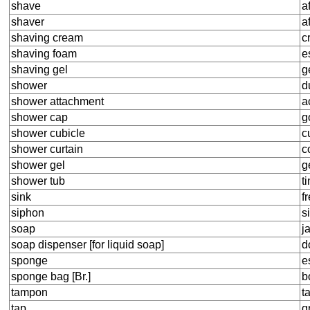
shave
a
shaver
a
shaving cream
c
shaving foam
e
shaving gel
g
shower
d
shower attachment
a
shower cap
g
shower cubicle
c
shower curtain
c
shower gel
g
shower tub
t
sink
f
siphon
s
soap
j
soap dispenser [for liquid soap]
d
sponge
e
sponge bag [Br.]
b
tampon
t
tap
g