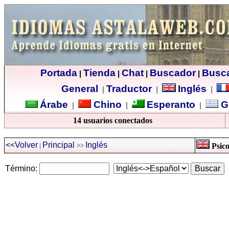
Portada
Tienda
Chat
Buscador
Busc
|
|
|
|
General
Traductor
Inglés
|
|
|
Árabe
Chino
Esperanto
G
|
|
|
14 usuarios conectados
<<Volver
Principal
Inglés
|
>>
Psico
Término: