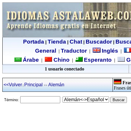
Portada
Tienda
Chat
Buscador
Busc
|
|
|
|
General
Traductor
Inglés
|
|
|
Árabe
Chino
Esperanto
G
|
|
|
1 usuario conectado
Fras
<<Volver
Principal
Alemán
|
>>
Frases út
Término: