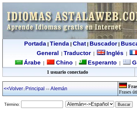
Portada
Tienda
Chat
Buscador
Busc
|
|
|
|
General
Traductor
Inglés
|
|
|
Árabe
Chino
Esperanto
G
|
|
|
1 usuario conectado
Fras
<<Volver
Principal
Alemán
|
>>
Frases út
Término: