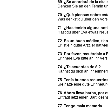
69. ¿Se acordará de la cita
Denken Sie an den Termin 
70. ¿Qué piensas sobre es
Was denkst du über den Vors
71. ¿Has tenido alguna not
Hast du über Eva etwas Neue
72. Es un buen médico, tie
Er ist ein guter Arzt, er hat vi
73. Por favor, recuérdale a
Erinnere Eva bitte an ihr Ver
74. ¿Te acuerdas de él?
Kannst du dich an ihr erinner
75. Tenía buenos recuerdos 
Sie hatte eine gute Erinnerun
76. Ahora lleva barba, por 
Er trägt jetzt einen Bart, desh
77. Tengo mala memoria.