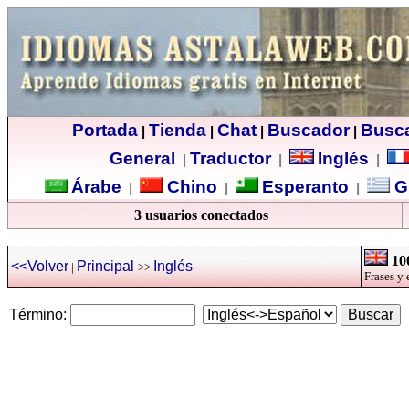
Portada
Tienda
Chat
Buscador
Busc
|
|
|
|
General
Traductor
Inglés
|
|
|
Árabe
Chino
Esperanto
G
|
|
|
3 usuarios conectados
100
<<Volver
Principal
Inglés
|
>>
Frases y 
Término: