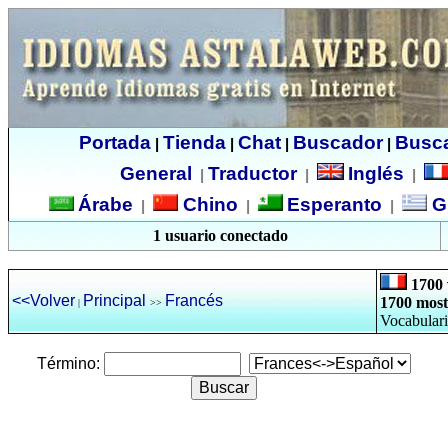
Portada
Tienda
Chat
Buscador
Busc
|
|
|
|
General
Traductor
Inglés
|
|
|
Árabe
Chino
Esperanto
G
|
|
|
1 usuario conectado
1700 
<<Volver
Principal
Francés
1700 most
|
>>
Vocabulari
Término: