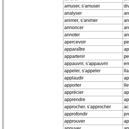
amuser, s'amuser
div
analyser
an
animer, s'animer
an
annoncer
an
annoter
an
apercevoir
pe
apparaître
ap
appartenir
pe
appauvrir, s'appauvrir
em
appeler, s'appeler
ll
applaudir
ap
apporter
ll
apprécier
ap
apprendre
ap
approcher, s'approcher
ac
approfondir
pr
approuver
ap
appuyer
ap