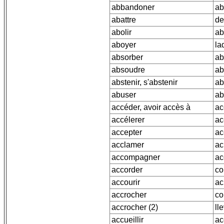
abbandoner
ab
abattre
de
abolir
ab
aboyer
la
absorber
ab
absoudre
ab
abstenir, s'abstenir
ab
abuser
ab
accéder, avoir accès à
ac
accélerer
ac
accepter
ac
acclamer
ac
accompagner
ac
accorder
co
accourir
ac
accrocher
co
accrocher (2)
ll
accueillir
ac