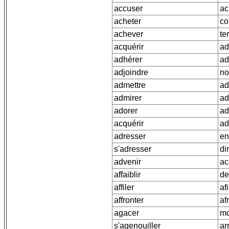
accuser
ac
acheter
co
achever
te
acquérir
ad
adhérer
ad
adjoindre
no
admettre
ad
admirer
ad
adorer
ad
acquérir
ad
adresser
en
s'adresser
di
advenir
ac
affaiblir
de
affiler
afi
affronter
af
agacer
mo
s'agenouiller
ar