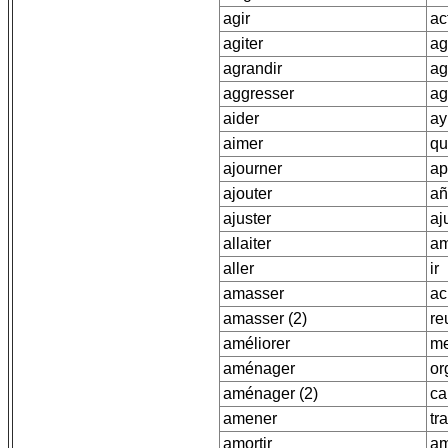
agir
ac
agiter
ag
agrandir
ag
aggresser
ag
aider
ay
aimer
qu
ajourner
ap
ajouter
añ
ajuster
aj
allaiter
am
aller
ir
amasser
ac
amasser (2)
re
améliorer
me
aménager
or
aménager (2)
ca
amener
tra
amortir
am