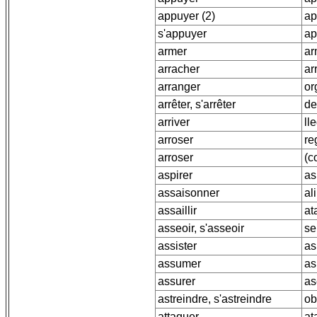
appuyer (2)
ap
s'appuyer
ap
armer
ar
arracher
ar
arranger
or
arrêter, s'arrêter
de
arriver
ll
arroser
re
arroser
(c
aspirer
as
assaisonner
al
assaillir
at
asseoir, s'asseoir
se
assister
asi
assumer
as
assurer
as
astreindre, s'astreindre
ob
attaquer
at