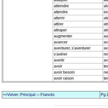
atteindre
al
attendre
es
atterrir
at
attirer
at
attraper
at
augmenter
au
avancer
av
aventurer, s'aventurer
av
s'avérer
re
avertir
av
avoir
te
avoir besoin
ne
avoir raison
te
<<Volver
Principal
Francés
Pg.
|
>>