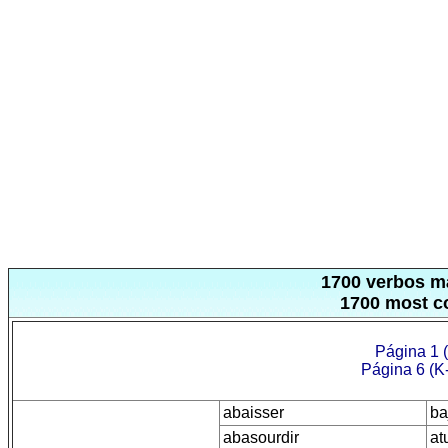
1700 verbos má
1700 most c
Página 1 
Página 6 (K
abaisser
ba
abasourdir
at