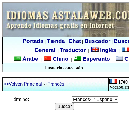
Portada
Tienda
Chat
Buscador
Busc
|
|
|
|
General
Traductor
Inglés
|
|
|
Árabe
Chino
Esperanto
G
|
|
|
1 usuario conectado
1700 
<<Volver
Principal
Francés
|
>>
Vocabulari
Término: