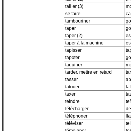
tailler (3)
mo
se taire
ca
tambouriner
go
taper
go
taper (2)
es
taper à la machine
es
tapisser
ta
tapoter
go
taquiner
mo
tarder, mettre en retard
ta
tasser
ap
tatouer
ta
taxer
ta
teindre
teñ
télécharger
de
téléphoner
ll
téléviser
te
témoigner
te