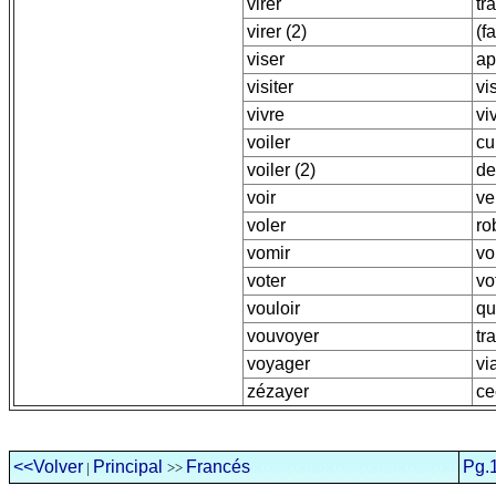
virer
tr
virer (2)
(f
viser
ap
visiter
vis
vivre
viv
voiler
cu
voiler (2)
de
voir
ve
voler
ro
vomir
vo
voter
vo
vouloir
qu
vouvoyer
tr
voyager
vi
zézayer
ce
<<Volver
Principal
Francés
Pg.
|
>>