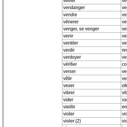
veiller
ve
vendanger
ve
vendre
ve
vénerer
ve
venger, se venger
ve
venir
ve
ventiler
ve
verdir
re
verdoyer
ve
vérifier
co
verser
ve
vêtir
ve
vexer
of
vibrer
vi
vider
va
vieillir
en
violer
vi
violer (2)
vi