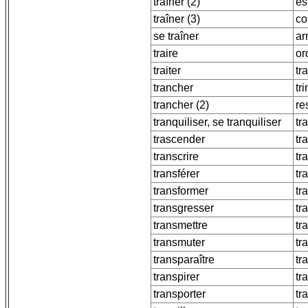
traîner (2)
es
traîner (3)
co
se traîner
ar
traire
or
traiter
tra
trancher
tr
trancher (2)
re
tranquiliser, se tranquiliser
tr
trascender
tr
transcrire
tr
transférer
tr
transformer
tr
transgresser
tr
transmettre
tr
transmuter
tr
transparaître
tr
transpirer
tr
transporter
tr