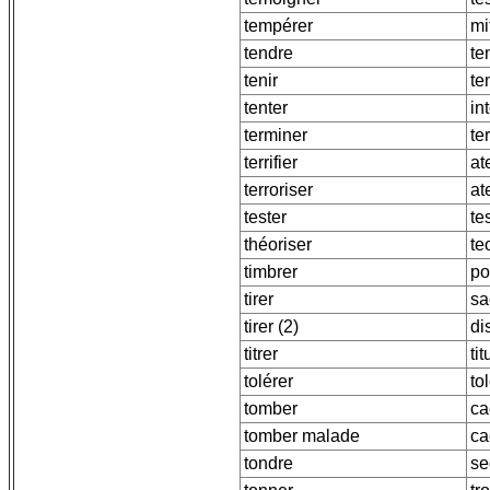
tempérer
mi
tendre
te
tenir
te
tenter
in
terminer
te
terrifier
at
terroriser
at
tester
te
théoriser
te
timbrer
po
tirer
sa
tirer (2)
di
titrer
tit
tolérer
to
tomber
ca
tomber malade
ca
tondre
se