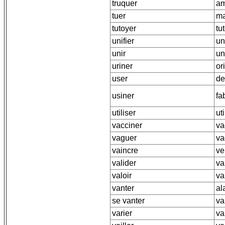
truquer
am
tuer
ma
tutoyer
tu
unifier
un
unir
un
uriner
or
user
de
usiner
fa
utiliser
ut
vacciner
va
vaguer
va
vaincre
ve
valider
va
valoir
va
vanter
al
se vanter
va
varier
va