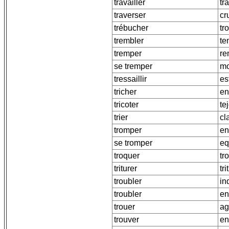
travailler
tr
traverser
cr
trébucher
tr
trembler
te
tremper
re
se tremper
mo
tressaillir
es
tricher
en
tricoter
te
trier
cl
tromper
en
se tromper
eq
troquer
tr
triturer
tri
troubler
in
troubler
en
trouer
ag
trouver
en