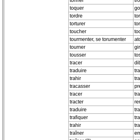
tonner
tr
toquer
go
tordre
to
torturer
to
toucher
to
tourmenter, se torumenter
at
tourner
gir
tousser
to
tracer
di
traduire
tr
trahir
tr
tracasser
pr
tracer
tr
tracter
re
traduire
tr
trafiquer
tra
trahir
tr
traîner
em