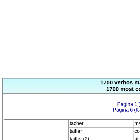
1700 verbos má
1700 most c
Página 1 
Página 6 (K
tacher
ma
tailler
co
tailler (2)
afi