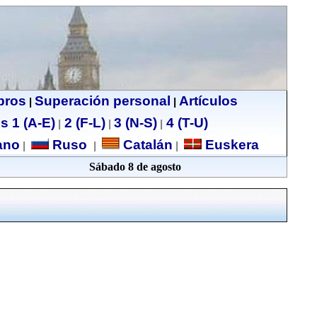
ibros
Superación personal
Artículos
|
|
s 1 (A-E)
2 (F-L)
3 (N-S)
4 (T-U)
|
|
|
no
Ruso
Catalán
Euskera
|
|
|
Sábado 8 de agosto