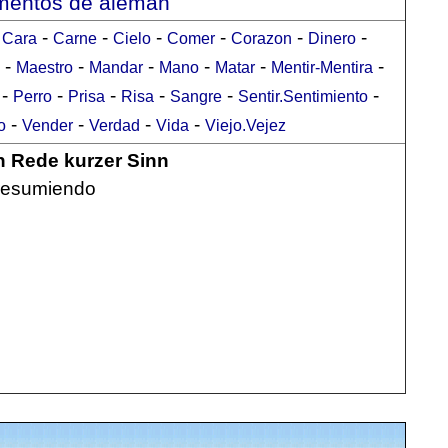
umentos de alemán
-
-
-
-
-
-
-
Cara
Carne
Cielo
Comer
Corazon
Dinero
-
-
-
-
-
-
Maestro
Mandar
Mano
Matar
Mentir-Mentira
-
-
-
-
-
-
Perro
Prisa
Risa
Sangre
Sentir.Sentimiento
-
-
-
-
o
Vender
Verdad
Vida
Viejo.Vejez
n Rede kurzer Sinn
 resumiendo