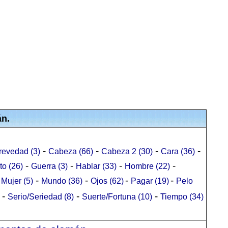
án.
-
-
-
-
revedad (3)
Cabeza (66)
Cabeza 2 (30)
Cara (36)
-
-
-
-
to (26)
Guerra (3)
Hablar (33)
Hombre (22)
-
-
-
-
-
Mujer (5)
Mundo (36)
Ojos (62)
Pagar (19)
Pelo
-
-
-
Serio/Seriedad (8)
Suerte/Fortuna (10)
Tiempo (34)