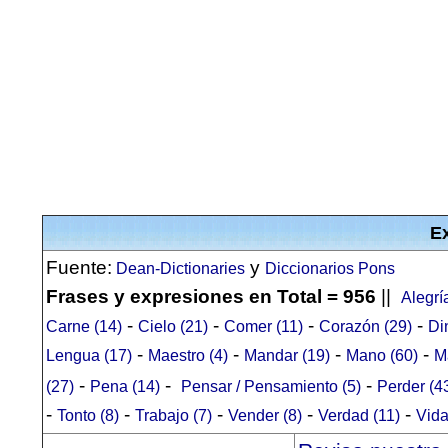
Ex
Fuente:
y
Dean-Dictionaries
Diccionarios Pons
Frases y expresiones en Total = 956
||
Alegrí
-
-
-
-
Carne (14)
Cielo (21)
Comer (11)
Corazón (29)
Di
-
-
-
-
Lengua (17)
Maestro (4)
Mandar (19)
Mano (60)
M
-
-
-
(27)
Pena (14)
Pensar / Pensamiento (5)
Perder (4
-
-
-
-
-
Tonto (8)
Trabajo (7)
Vender (8)
Verdad (11)
Vida