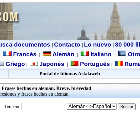
usca documentos
Contacto
Lo nuevo
30 000 l
|
|
|
Francés
Alemán
Italiano
Otro
|
|
|
|
Griego
Japonés
Portugués
Ruma
|
|
|
Portal de Idiomas Astalaweb
Frases hechas en alemán. Breve, brevedad
resiones y frases hechas en alemán
Término: