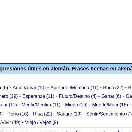
presiones útiles en alemán. Frases hechas en alem
-
-
-
-
a (6)
Amor/Amar (10)
Aprender/Memoria (11)
Boca (22)
B
-
-
-
-
nero (19)
Esperanza (11)
Futuro/Destino (4)
Ganar (6)
Ga
-
-
-
atar (11)
Mentir/Mentira (11)
Miedo (16)
Muerte/Morir (16)
-
-
-
-
3)
Perro (16)
Risa (22)
Sangre (19)
Sentir/Sentimiento (7)
-
/Vivir (49)
Viejo / Vejez (9)