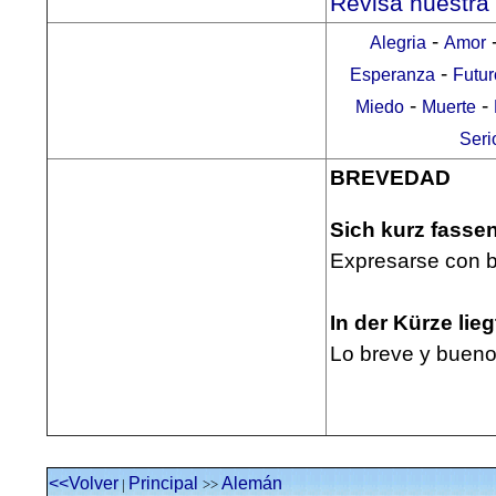
Revisa nuestra
-
Alegria
Amor
-
Esperanza
Futur
-
-
Miedo
Muerte
Seri
BREVEDAD
Sich kurz fasse
Expresarse con 
In der Kürze lie
Lo breve y buen
<<Volver
Principal
Alemán
|
>>