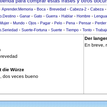
 tienda para comprar estas frases y otros doc
-
-
-
-
-
Aprender.Memoria
Boca
Brevedad
Cabeza-2
Cabeza
-
-
-
-
-
-
o.Destino
Ganar
Gato
Guerra
Hablar
Hombre
Lengua
-
-
-
-
-
-
-
Mujer
Mundo
Ojos
Pagar
Pelo
Pena
Pensar
Perder
-
-
-
-
-
o.Seriedad
Suerte-Fortuna
Suerte
Tiempo
Tonto
Trabaj
Der lange
En breve,
n
brevedad
gt die Würze
o, dos veces bueno