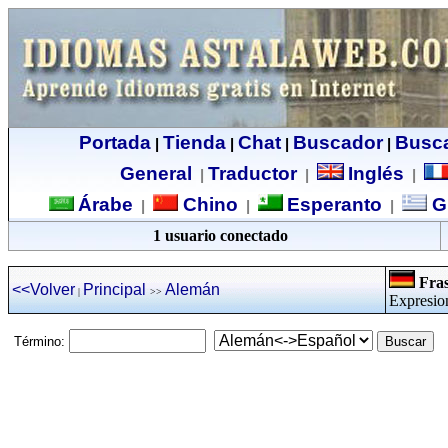
Portada
Tienda
Chat
Buscador
Busc
|
|
|
|
General
Traductor
Inglés
|
|
|
Árabe
Chino
Esperanto
G
|
|
|
1 usuario conectado
Fras
<<Volver
Principal
Alemán
|
>>
Expresio
Término: