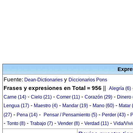
Expre
Fuente:
y
Dean-Dictionaries
Diccionarios Pons
Frases y expresiones en Total = 956
||
Alegría (6)
-
-
-
-
Carne (14)
Cielo (21)
Comer (11)
Corazón (29)
Dinero 
-
-
-
-
Lengua (17)
Maestro (4)
Mandar (19)
Mano (60)
Matar 
-
-
-
-
(27)
Pena (14)
Pensar / Pensamiento (5)
Perder (43)
P
-
-
-
-
-
Tonto (8)
Trabajo (7)
Vender (8)
Verdad (11)
Vida/Vivi