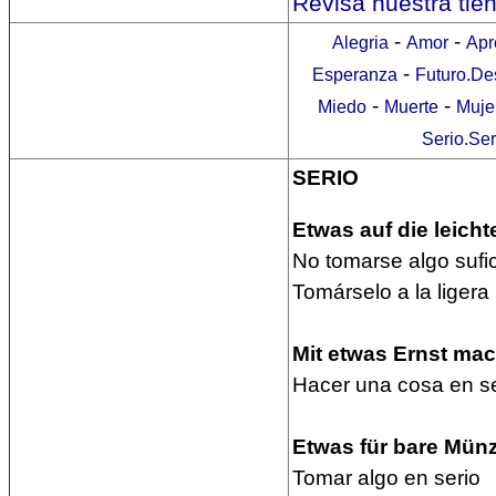
Revisa nuestra tie
-
-
Alegria
Amor
Apr
-
Esperanza
Futuro.De
-
-
Miedo
Muerte
Muje
Serio.Se
SERIO
Etwas auf die leich
No tomarse algo sufi
Tomárselo a la ligera
Mit etwas Ernst ma
Hacer una cosa en se
Etwas für bare Mü
Tomar algo en serio