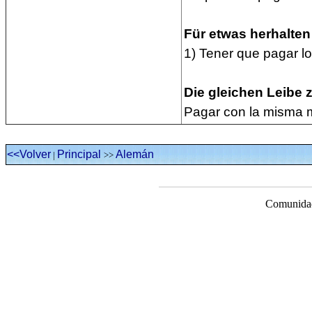
Für etwas herhalte
1) Tener que pagar lo
Die gleichen Leibe
Pagar con la misma
<<Volver
Principal
Alemán
|
>>
Comunidad