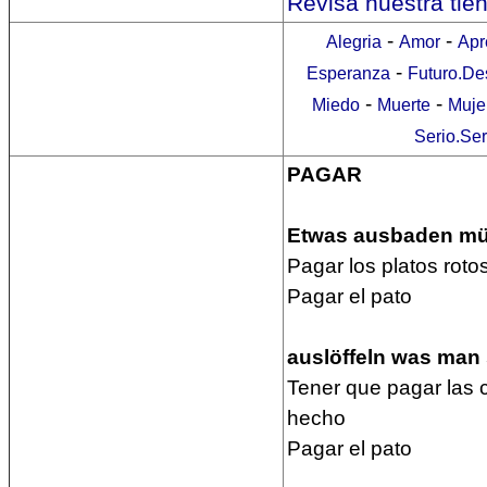
Revisa nuestra tie
-
-
Alegria
Amor
Apr
-
Esperanza
Futuro.De
-
-
Miedo
Muerte
Muje
Serio.Se
PAGAR
Etwas ausbaden müs
Pagar los platos roto
Pagar el pato
auslöffeln was man 
Tener que pagar las
hecho
Pagar el pato