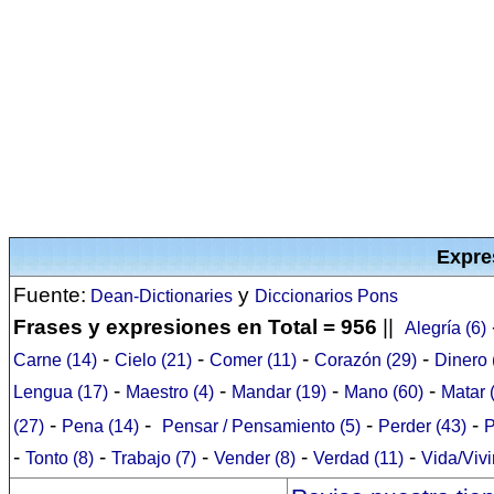
Expre
Fuente:
y
Dean-Dictionaries
Diccionarios Pons
Frases y expresiones en Total = 956
||
Alegría (6)
-
-
-
-
Carne (14)
Cielo (21)
Comer (11)
Corazón (29)
Dinero 
-
-
-
-
Lengua (17)
Maestro (4)
Mandar (19)
Mano (60)
Matar 
-
-
-
-
(27)
Pena (14)
Pensar / Pensamiento (5)
Perder (43)
P
-
-
-
-
-
Tonto (8)
Trabajo (7)
Vender (8)
Verdad (11)
Vida/Vivi